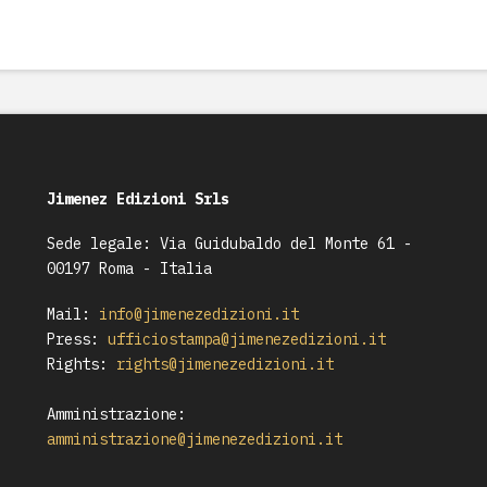
Jimenez Edizioni Srls
Sede legale: Via Guidubaldo del Monte 61 -
00197 Roma - Italia
Mail:
info@jimenezedizioni.it
Press:
ufficiostampa@jimenezedizioni.it
Rights:
rights@jimenezedizioni.it
Amministrazione:
amministrazione@jimenezedizioni.it