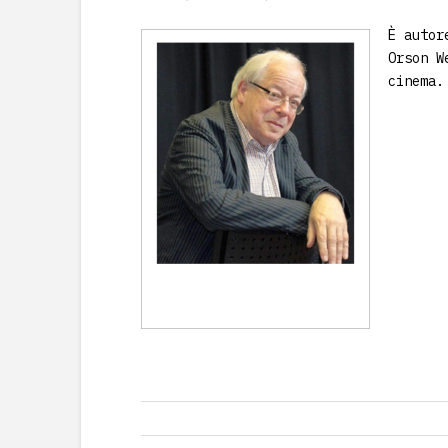
È autor
Orson W
cinema.