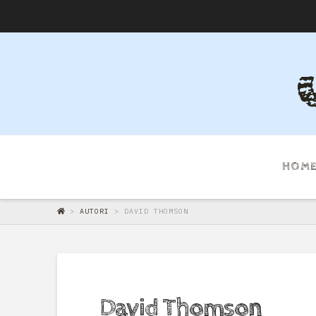
HOM
>
AUTORI
>
DAVID THOMSON
David Thomson