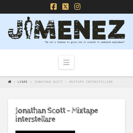
Facebook
X
Instagram
Navigazione
>
LIBRI
>
JONATHAN SCOTT – MIXTAPE INTERSTELLARE
Jonathan Scott – Mixtape
interstellare