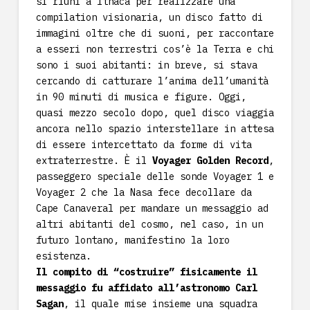
si riunì a Ithaca per realizzare una
compilation visionaria, un disco fatto di
immagini oltre che di suoni, per raccontare
a esseri non terrestri cos’è la Terra e chi
sono i suoi abitanti: in breve, si stava
cercando di catturare l’anima dell’umanità
in 90 minuti di musica e figure. Oggi,
quasi mezzo secolo dopo, quel disco viaggia
ancora nello spazio interstellare in attesa
di essere intercettato da forme di vita
extraterrestre. È il
Voyager Golden Record
,
passeggero speciale delle sonde Voyager 1 e
Voyager 2 che la Nasa fece decollare da
Cape Canaveral per mandare un messaggio ad
altri abitanti del cosmo, nel caso, in un
futuro lontano, manifestino la loro
esistenza.
Il compito di “costruire” fisicamente il
messaggio fu affidato all’astronomo Carl
Sagan
, il quale mise insieme una squadra