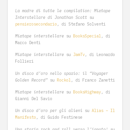
La madre di tutte le compilation: Mixtape
Interstellare di Jonathan Scott
su
pensierosecondario
, di Stefano Solventi
Mixtape interstellare
su
BooksSpecial
, di
Marco Denti
Mixtape interstellare
su
JamTv
, di Leonardo
Follieri
Un disco d’oro nello spazio: il “Voyager
Golden Record”
su
Rockol
, di Franco Zanetti
Mixtape interstellare
su
BooksHighway
, di
Gianni Del Savio
Un disco d’oro per gli alieni
su
Alias – Il
Manifesto
, di Guido Festinese
Una storia rock and roll verso l’ignoto!
su