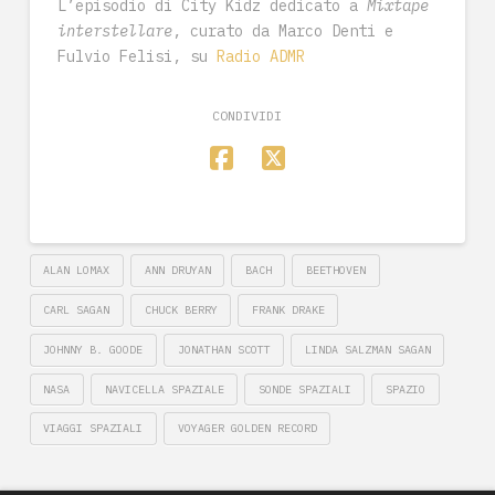
L’episodio di City Kidz dedicato a
Mixtape
interstellare
, curato da Marco Denti e
Fulvio Felisi, su
Radio ADMR
CONDIVIDI
ALAN LOMAX
ANN DRUYAN
BACH
BEETHOVEN
CARL SAGAN
CHUCK BERRY
FRANK DRAKE
JOHNNY B. GOODE
JONATHAN SCOTT
LINDA SALZMAN SAGAN
NASA
NAVICELLA SPAZIALE
SONDE SPAZIALI
SPAZIO
VIAGGI SPAZIALI
VOYAGER GOLDEN RECORD