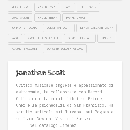
ALAN LOMAX
ANN DRUYAN
BACH
BEETHOVEN
CARL SAGAN
CHUCK BERRY
FRANK DRAKE
JOHNNY B. GOODE
JONATHAN SCOTT
LINDA SALZMAN SAGAN
NASA
NAVICELLA SPAZIALE
SONDE SPAZIALI
SPAZIO
VIAGGI SPAZIALI
VOYAGER GOLDEN RECORD
Jonathan Scott
Critico musicale inglese e appassionato di
astronomia, ha collaborato con Record
Collector e ha curato libri su Prince,
Cher e la psichedelia di San Francisco. Ha
scritto articoli sui Nirvana, sui Pogues e
su Isaac Newton. Vive nel Sussex.
Nel catalogo Jimenez