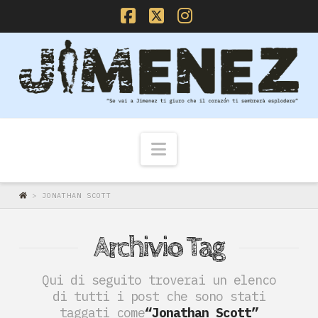
Facebook
X
Instagram
Navigazione
>
JONATHAN SCOTT
Archivio Tag
Qui di seguito troverai un elenco
di tutti i post che sono stati
taggati come
“Jonathan Scott”