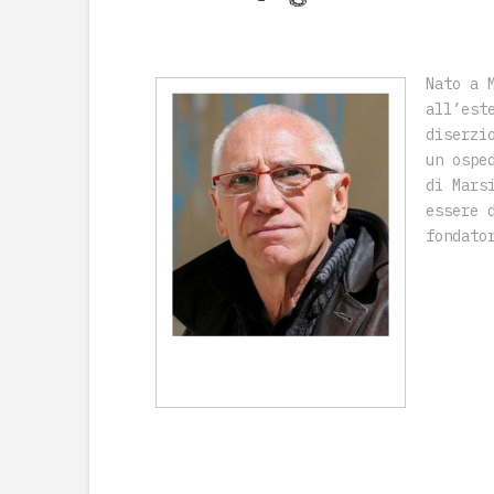
Nato a 
all’est
diserzi
un ospe
di Mars
essere 
fondato