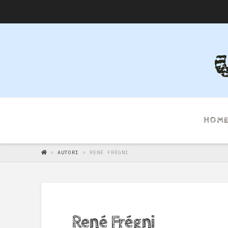
HOM
>
AUTORI
>
RENÉ FRÉGNI
René Frégni