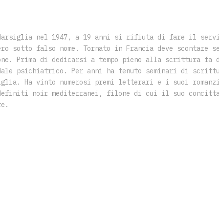
Marsiglia nel 1947, a 19 anni si rifiuta di fare il serv
ero sotto falso nome. Tornato in Francia deve scontare s
one. Prima di dedicarsi a tempo pieno alla scrittura fa 
dale psichiatrico. Per anni ha tenuto seminari di scritt
iglia. Ha vinto numerosi premi letterari e i suoi romanz
definiti noir mediterranei, filone di cui il suo concitt
re.