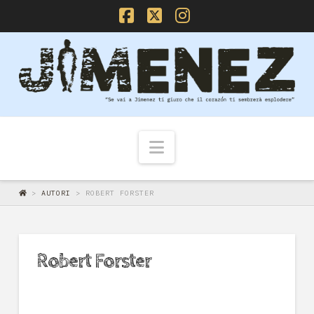
Facebook
X
Instagram
Navigazione
>
AUTORI
>
ROBERT FORSTER
Robert Forster