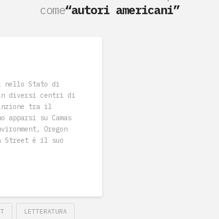
come
“autori americani”
i nello Stato di
in diversi centri di
inzione tra il
no apparsi su Camas
nvironment, Oregon
a Street è il suo
ET
LETTERATURA