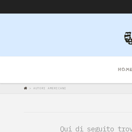
HOM
>
AUTORI AMERICANI
Qui di seguito tro