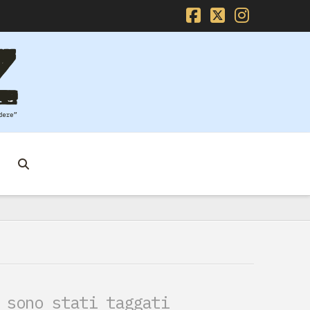
Facebook
X
Instag
 sono stati taggati