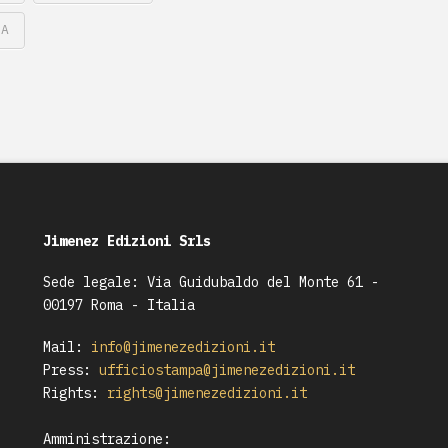
NA
Jimenez Edizioni Srls
Sede legale: Via Guidubaldo del Monte 61 -
00197 Roma - Italia
Mail:
info@jimenezedizioni.it
Press:
ufficiostampa@jimenezedizioni.it
Rights:
rights@jimenezedizioni.it
Amministrazione: