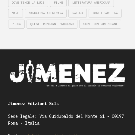
DOVE TENDE LA LUCE
FIUME
LETTERATURA AMERICANA
MARE
NARRATIVA AMERICANA
NATURA
NORTH CAROLINA
PESCA
QUESTE MONTAGNE BRUCIANO
SCRITTORI AMERICANI
Jimenez Edizioni Srls
Sede legale: Via Guidubaldo del Monte 61 - 00197
Roma - Italia