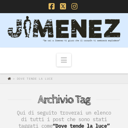
Facebook
X
Instagram
Navigazione
>
DOVE TENDE LA LUCE
Archivio Tag
Qui di seguito troverai un elenco
di tutti i post che sono stati
taggati come
“Dove tende la luce”