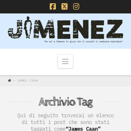
Facebook
X
Instagram
Navigazione
>
JAMES CAAN
Archivio Tag
Qui di seguito troverai un elenco
di tutti i post che sono stati
taggati come
“James Caan”