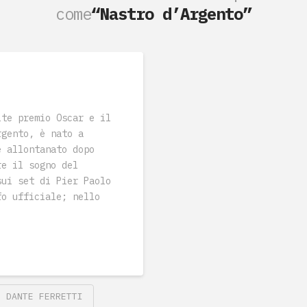
come
“Nastro d’Argento”
lte premio Oscar e il
rgento, è nato a
è allontanato dopo
re il sogno del
sui set di Pier Paolo
fo ufficiale; nello
DANTE FERRETTI