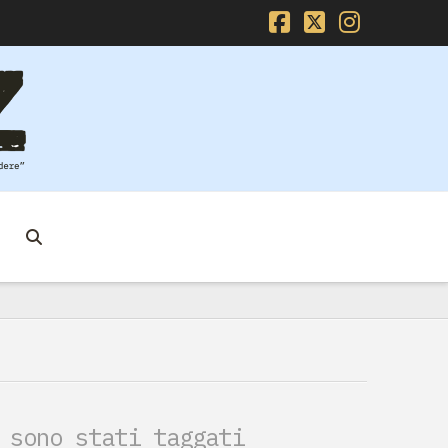
Facebook
X
Instag
 sono stati taggati