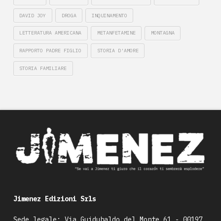
DAVID JOY
DROGA
INQUINAMENTO
LETTERATURA AMERICANA
METANFETAMINE
MONTAGNA
RAPPORTO PADRE FIGLIO
STORIA D'AMORE
STORIA FAMILIARE
Jimenez Edizioni Srls
Sede legale: Via Guidubaldo del Monte 61 - 00197