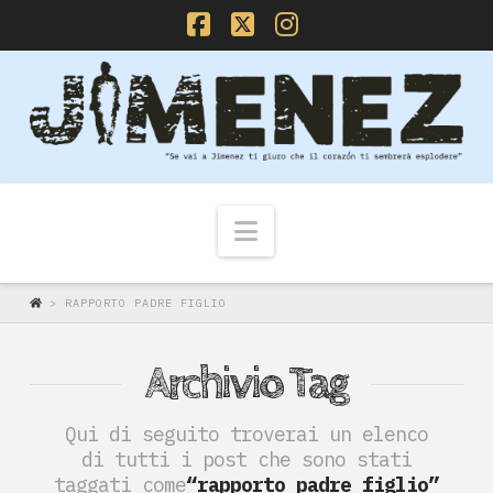
Facebook
X
Instagram
Navigazione
>
RAPPORTO PADRE FIGLIO
Archivio Tag
Qui di seguito troverai un elenco
di tutti i post che sono stati
taggati come
“rapporto padre figlio”