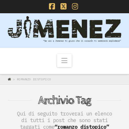
Facebook
X
Instagram
Navigazione
>
ROMANZO DISTOPICO
Archivio Tag
Qui di seguito troverai un elenco
di tutti i post che sono stati
taggati come
“romanzo distopico”