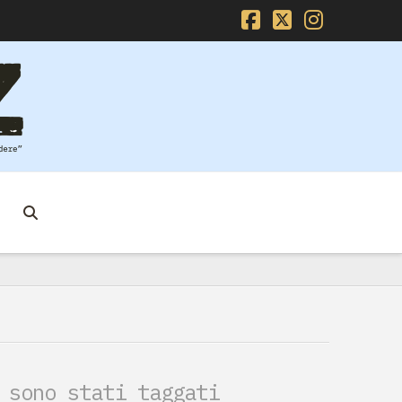
Facebook
X
Instag
 sono stati taggati