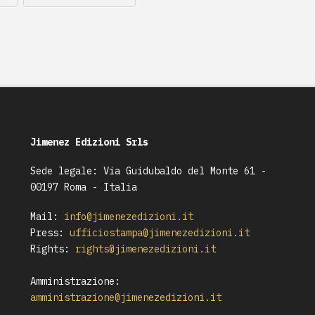
Jimenez Edizioni Srls
Sede legale: Via Guidubaldo del Monte 61 -
00197 Roma - Italia
Mail:
info@jimenezedizioni.it
Press:
ufficiostampa@jimenezedizioni.it
Rights:
rights@jimenezedizioni.it
Amministrazione:
amministrazione@jimenezedizioni.it