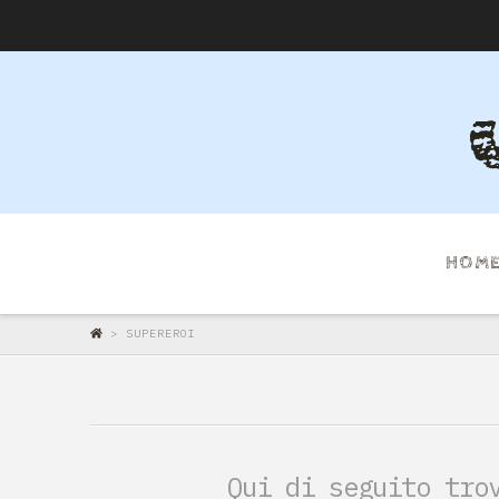
HOM
>
SUPEREROI
Qui di seguito tro