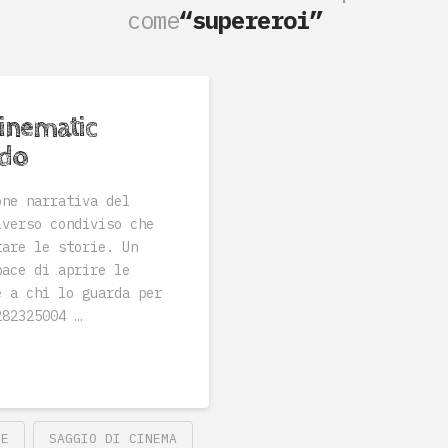
come
“supereroi”
Cinematic
ndo
one narrativa del
iverso condiviso che
tare le storie. Un
pace di aprire le
e a chi lo guarda per
325004 …
SE
SAGGIO DI CINEMA