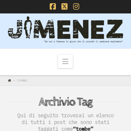
Facebook
X
Instagram
Navigazione
>
TOMBE
Archivio Tag
Qui di seguito troverai un elenco
di tutti i post che sono stati
taggati come
“tombe”