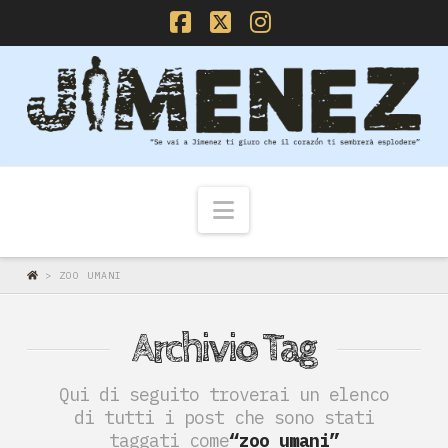
Facebook
X
Instagram
Navigazione
>
ZOO UMANI
Archivio Tag
Qui di seguito troverai un elenco
di tutti i post che sono stati
taggati come
“zoo umani”