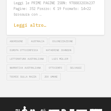
Leggi le PRIME PAGINE ISBN: 9788832036237
Pagine: 352 Prezzo: € 19 Formato: 14×22
brossura con …
Leggi altro…
ABORIGENI
AUSTRALIA
COLONIZZAZIONE
EUROPA OTTOCENTESCA
KATHERINE JOHNSON
LETTERATURA AUSTRALIANA
LUIS MÜLLER
NARRATIVA AUSTRALIANA
OTTOCENTO
SELVAGGI
TEORIE SULLA RAZZA
ZOO UMANI