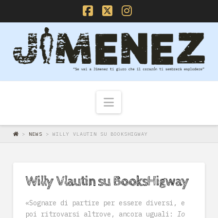
Facebook
X
Instagram
Navigazione
>
NEWS
>
WILLY VLAUTIN SU BOOKSHIGWAY
Willy Vlautin su BooksHigway
«Sognare di partire per essere diversi, e
poi ritrovarsi altrove, ancora uguali:
Io