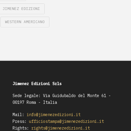
JIMENEZ EDIZIONI
WESTERN AMERICANO
Jimenez Edizioni Srls
Sede legale: Via Guidubaldo del Monte 61 -
00197 Roma - Italia
Mail:
info@jimenezedizioni.it
Press:
ufficiostampa@jimenezedizioni.it
Rights:
rights@jimenezedizioni.it