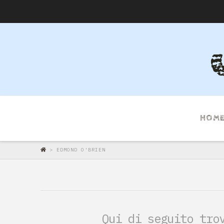
HOM
>
EDMOND O'BRIEN
Qui di seguito tro