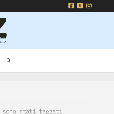
Facebook
X
Instag
 sono stati taggati