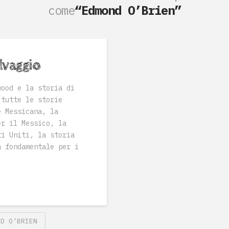
come
“Edmond O’Brien”
elvaggio
ood e la storia di
 tutte le storie
e Messicana, la
er il Messico, la
ti Uniti, la storia
a fondamentale per i
ND O'BRIEN