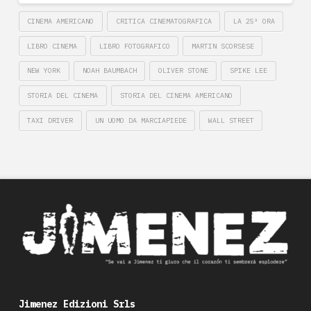
CINEMA AMERICANO
CRITICA CINEMATOGRAFICA
LA 25ª ORA
LIBRO CINEMA
LIBRO FOTOGRAFICO
MARTIN SCORSESE
NEW YORK
NOAH BAUMBACH
OLIVER STONE
SPIKE LEE
STORIA DEL CINEMA
STORIA DEL CINEMA AMERICANO
TAXI DRIVER
UN UOMO DA MARCIAPIEDE
WALL STREET
Jimenez Edizioni Srls