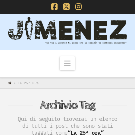
Facebook
X
Instagram
Navigazione
>
LA 25ª ORA
Archivio Tag
Qui di seguito troverai un elenco
di tutti i post che sono stati
taggati come
“La 25ª ora”