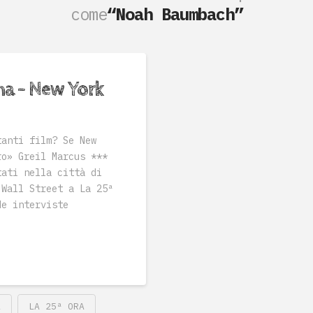
come
“Noah Baumbach”
ma – New York
tanti film? Se New
ro» Greil Marcus ***
tati nella città di
 Wall Street a La 25ª
de interviste
A
LA 25ª ORA