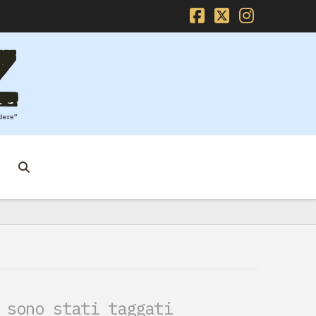
Facebook
X
Instag
 sono stati taggati