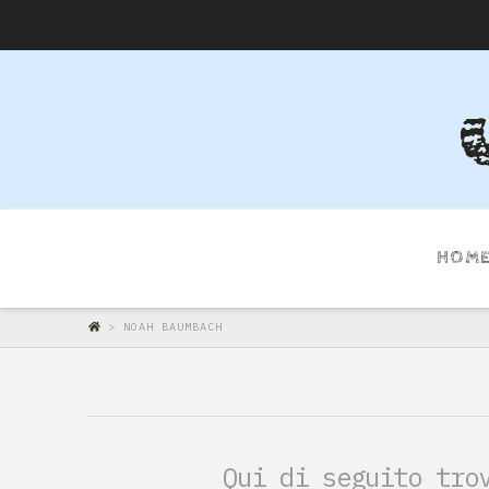
HOM
>
NOAH BAUMBACH
Qui di seguito tro