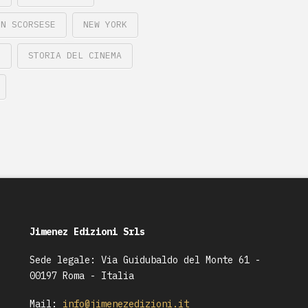
IN SCORSESE
NEW YORK
E
STORIA DEL CINEMA
Jimenez Edizioni Srls
Sede legale: Via Guidubaldo del Monte 61 -
00197 Roma - Italia
Mail:
info@jimenezedizioni.it