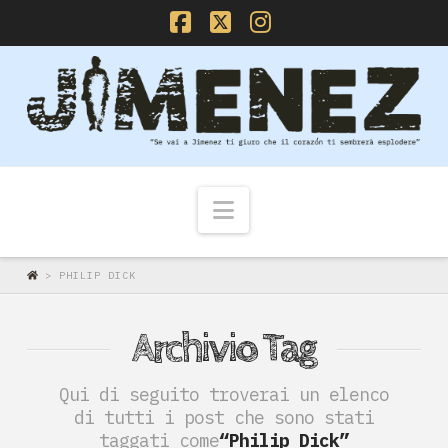
Facebook
X
Instagram
Navigazione
>
PHILIP DICK
Archivio Tag
Qui di seguito troverai un elenco
di tutti i post che sono stati
taggati come
“Philip Dick”