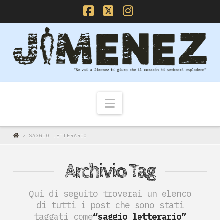
Facebook
X
Instagram
Navigazione
>
SAGGIO LETTERARIO
Archivio Tag
Qui di seguito troverai un elenco
di tutti i post che sono stati
taggati come
“saggio letterario”