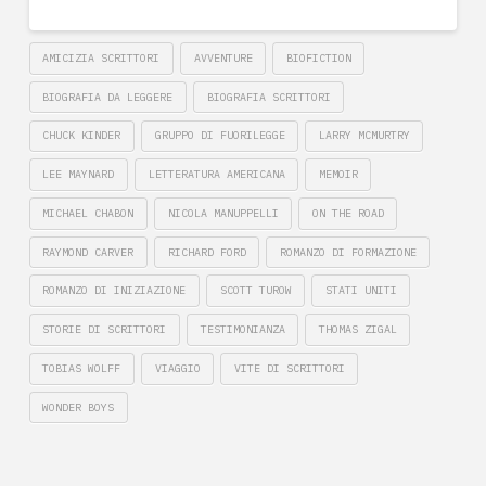
AMICIZIA SCRITTORI
AVVENTURE
BIOFICTION
BIOGRAFIA DA LEGGERE
BIOGRAFIA SCRITTORI
CHUCK KINDER
GRUPPO DI FUORILEGGE
LARRY MCMURTRY
LEE MAYNARD
LETTERATURA AMERICANA
MEMOIR
MICHAEL CHABON
NICOLA MANUPPELLI
ON THE ROAD
RAYMOND CARVER
RICHARD FORD
ROMANZO DI FORMAZIONE
ROMANZO DI INIZIAZIONE
SCOTT TUROW
STATI UNITI
STORIE DI SCRITTORI
TESTIMONIANZA
THOMAS ZIGAL
TOBIAS WOLFF
VIAGGIO
VITE DI SCRITTORI
WONDER BOYS