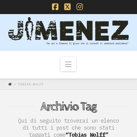
Facebook
X
Instagram
Navigazione
>
TOBIAS WOLFF
Archivio Tag
Qui di seguito troverai un elenco
di tutti i post che sono stati
taggati come
“Tobias Wolff”