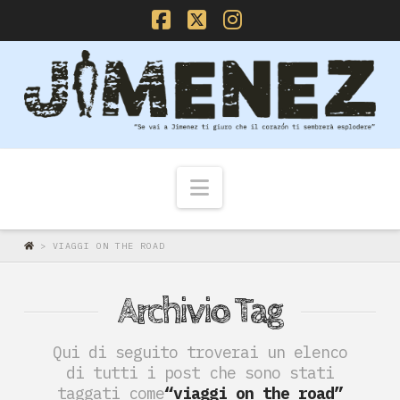
Facebook
X
Instagram
Navigazione
>
VIAGGI ON THE ROAD
Archivio Tag
Qui di seguito troverai un elenco
di tutti i post che sono stati
taggati come
“viaggi on the road”