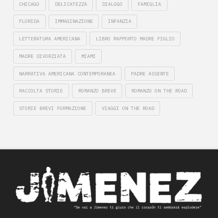
CHICAGO
DELICATEZZA
DIALOGO
FAMIGLIA
FLORIDA
IMMAGINAZIONE
INFANZIA
LETTERATURA AMERICANA
LIBRO RAPPORTO MADRE FIGLIO
MADRE DIVORZIATA
MIAMI
NARRATIVA AMERICANA CONTEMPORANEA
PADRE ASSENTE
RACCOLTA STORIE
ROMANZO BREVE
ROMANZO ON THE ROAD
STORIE BREVI FORMAZIONE
VIAGGI ON THE ROAD