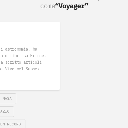
come
“Voyager”
di astronomia, ha
rato libri su Prince,
Ha scritto articoli
on. Vive nel Sussex.
NASA
PAZIO
DEN RECORD