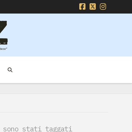
Facebook
X
Instag
 sono stati taggati