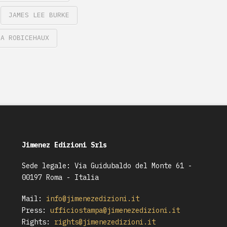
JAMES LEE BURKE
GA ROBICEHAUX
Jimenez Edizioni Srls
Sede legale: Via Guidubaldo del Monte 61 -
00197 Roma - Italia
Mail:
info@jimenezedizioni.it
Press:
ufficiostampa@jimenezedizioni.it
Rights:
rights@jimenezedizioni.it