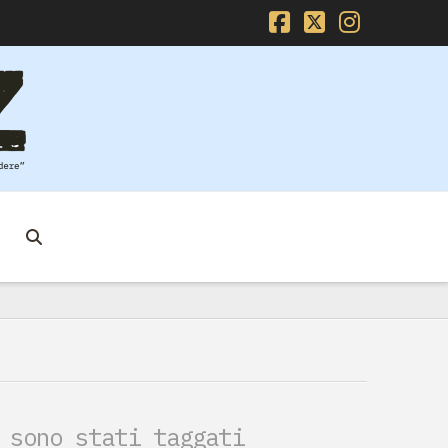
Facebook
X
Instag
 sono stati taggati