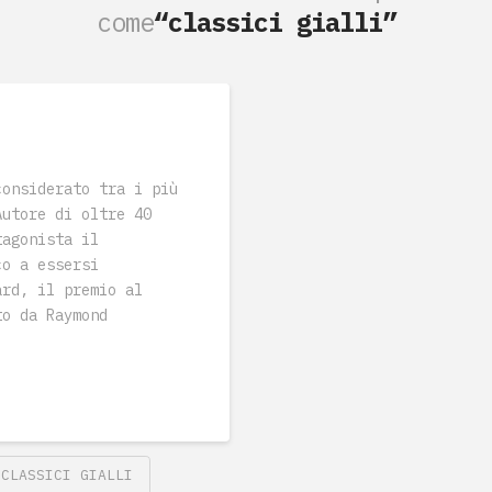
come
“classici gialli”
considerato tra i più
Autore di oltre 40
tagonista il
co a essersi
ard, il premio al
to da Raymond
CLASSICI GIALLI