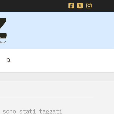
Facebook
X
Instag
 sono stati taggati