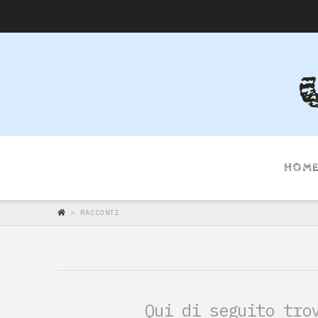
HOM
>
RACCONTI
Qui di seguito tro