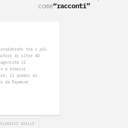
come
“racconti”
considerato tra i più
Autore di oltre 40
tagonista il
co a essersi
ard, il premio al
to da Raymond
CLASSICI GIALLI