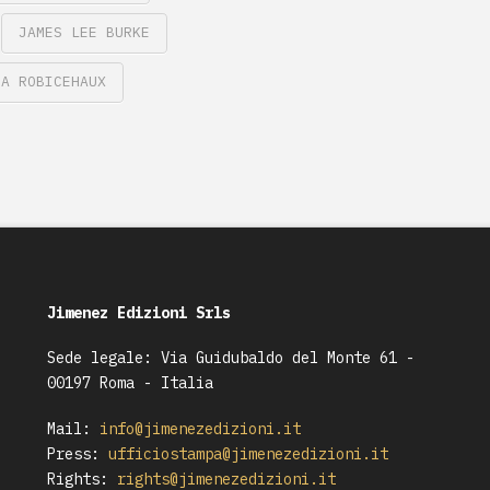
JAMES LEE BURKE
GA ROBICEHAUX
Jimenez Edizioni Srls
Sede legale: Via Guidubaldo del Monte 61 -
00197 Roma - Italia
Mail:
info@jimenezedizioni.it
Press:
ufficiostampa@jimenezedizioni.it
Rights:
rights@jimenezedizioni.it