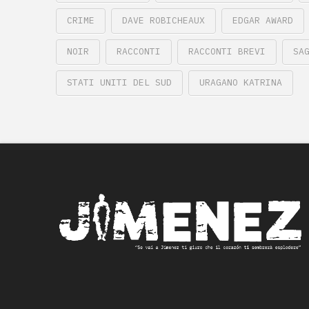
CRIME
DAVE ROBICHEAUX
EDGAR AWARD
NOIR
RACCONTI
RACCONTI BREVI
SA
STATI UNITI DEL SUD
URAGANO KATRINA