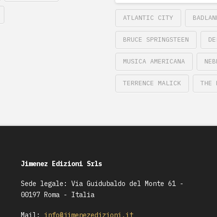
ATLANTIC CITY
BADLAN
BRUCE SPRINGSTEEN
DE
MUSICA AMERICANA
NEB
TERRENCE MALICK
THE 
Jimenez Edizioni Srls
Sede legale: Via Guidubaldo del Monte 61 -
00197 Roma - Italia
Mail:
info@jimenezedizioni.it