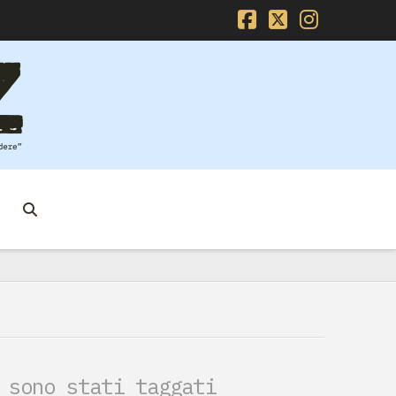
Facebook
X
Instag
 sono stati taggati