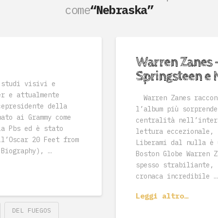
come
“Nebraska”
Warren Zanes –
Springsteen e 
 studi visivi e
er e attualmente
Warren Zanes raccont
cepresidente della
l’album più sorprende
nato ai Grammy come
centralità nell’inter
la Pbs ed è stato
lettura eccezionale, 
ll’Oscar 20 Feet from
Liberami dal nulla è 
 Biography), …
Boston Globe Warren Z
spesso strabiliante, 
cronaca incredibile …
Leggi altro…
DEL FUEGOS