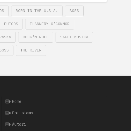
DS
BORN IN THE U.S.A.
BOSS
L FUEGOS
FLANNERY O'CONNOR
RASKA
ROCK'N'ROLL
SAGGI MUSICA
BOSS
THE RIVER
Home
Chi siamo
Autori