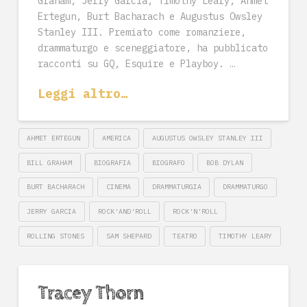
Graham, Jerry Garcia, Timothy Leary, Ahmet
Ertegun, Burt Bacharach e Augustus Owsley
Stanley III. Premiato come romanziere,
drammaturgo e sceneggiatore, ha pubblicato
racconti su GQ, Esquire e Playboy. …
Leggi altro…
AHMET ERTEGUN
AMERICA
AUGUSTUS OWSLEY STANLEY III
BILL GRAHAM
BIOGRAFIA
BIOGRAFO
BOB DYLAN
BURT BACHARACH
CINEMA
DRAMMATURGIA
DRAMMATURGO
JERRY GARCIA
ROCK'AND'ROLL
ROCK'N'ROLL
ROLLING STONES
SAM SHEPARD
TEATRO
TIMOTHY LEARY
Tracey Thorn