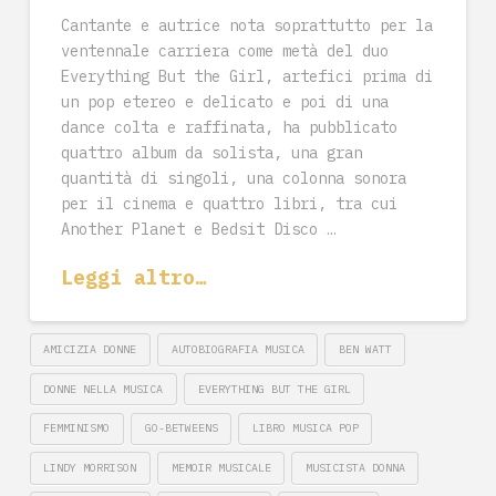
Cantante e autrice nota soprattutto per la
ventennale carriera come metà del duo
Everything But the Girl, artefici prima di
un pop etereo e delicato e poi di una
dance colta e raffinata, ha pubblicato
quattro album da solista, una gran
quantità di singoli, una colonna sonora
per il cinema e quattro libri, tra cui
Another Planet e Bedsit Disco …
Leggi altro…
AMICIZIA DONNE
AUTOBIOGRAFIA MUSICA
BEN WATT
DONNE NELLA MUSICA
EVERYTHING BUT THE GIRL
FEMMINISMO
GO-BETWEENS
LIBRO MUSICA POP
LINDY MORRISON
MEMOIR MUSICALE
MUSICISTA DONNA