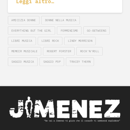
Leggi altro…
AMICIZIA DONNE
DONNE NELLA MUSICA
EVERYTHING BUT THE GIRL
FEMMINISMO
GO-BETWEENS
LIBRI MUSICA
LIBRI ROCK
LINDY MORRISON
MEMOIR MUSICALE
ROBERT FORSTER
ROCK'N'ROLL
SAGGIO MUSICA
SAGGIO POP
TRACEY THORN