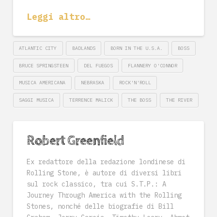
Leggi altro…
ATLANTIC CITY
BADLANDS
BORN IN THE U.S.A.
BOSS
BRUCE SPRINGSTEEN
DEL FUEGOS
FLANNERY O'CONNOR
MUSICA AMERICANA
NEBRASKA
ROCK'N'ROLL
SAGGI MUSICA
TERRENCE MALICK
THE BOSS
THE RIVER
Robert Greenfield
Ex redattore della redazione londinese di
Rolling Stone, è autore di diversi libri
sul rock classico, tra cui S.T.P.: A
Journey Through America with the Rolling
Stones, nonché delle biografie di Bill