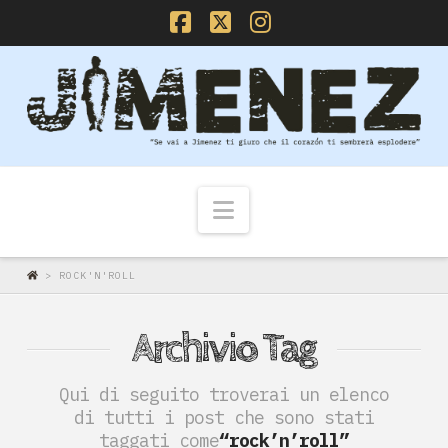
Facebook
X
Instagram
Navigazione
>
ROCK'N'ROLL
Archivio Tag
Qui di seguito troverai un elenco
di tutti i post che sono stati
taggati come
“rock’n’roll”