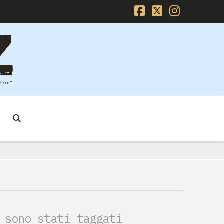
Facebook
X
Instag
 sono stati taggati