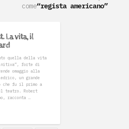
come
“regista americano”
La vita, il
pard
to quella della vita
initiva”, forte di
rende omaggio alla
iedrico, un grande
o che fu il primo a
el teatro. Robert
po, racconta …