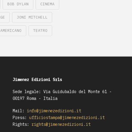
BOB DYLAN
CINEMA
NGE
JONI MITCHELL
 AMERICANO
TEATRO
Jimenez Edizioni Srls
Sede legale: Via Guidubaldo del Monte 61 -
00197 Roma - Italia
Mail:
info@jimenezedizioni.it
Press:
ufficiostampa@jimenezedizioni.it
Rights:
rights@jimenezedizioni.it