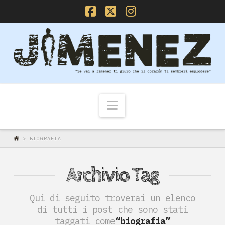
Facebook
X
Instagram
Navigazione
>
BIOGRAFIA
Archivio Tag
Qui di seguito troverai un elenco
di tutti i post che sono stati
taggati come
“biografia”