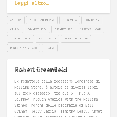
Leggi altro…
AMERICA
ATTORE AMERICANO
BIOGRAFIA
BOB DYLAN
CINEMA
DRAMMATURGIA
DRAMMATURGO
JESSICA LANGE
JONI MITCHELL
PATTI SMITH
PREMIO PULITZER
REGISTA AMERICANO
TEATRO
Robert Greenfield
Ex redattore della redazione londinese di
Rolling Stone, è autore di diversi libri
sul rock classico, tra cui S.T.P.: A
Journey Through America with the Rolling
Stones, nonché delle biografie di Bill
Graham, Jerry Garcia, Timothy Leary, Ahmet