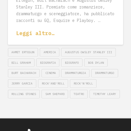
Ertegun, Burt Bacharach e Augustus Owsley
Stanley III. Premiato come romanziere,
drammaturgo e sceneggiatore, ha pubblicato
racconti su GQ, Esquire e Playboy. …
Leggi altro…
AHMET ERTEGUN
AMERICA
AUGUSTUS OWSLEY STANLEY III
BILL GRAHAM
BIOGRAFIA
BIOGRAFO
BOB DYLAN
BURT BACHARACH
CINEMA
DRAMMATURGIA
DRAMMATURGO
JERRY GARCIA
ROCK'AND'ROLL
ROCK'N'ROLL
ROLLING STONES
SAM SHEPARD
TEATRO
TIMOTHY LEARY