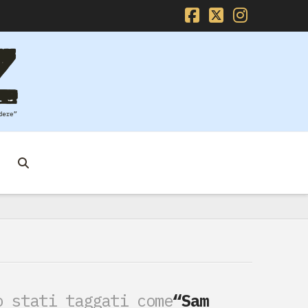
Facebook
X
Instag
o stati taggati come
“Sam