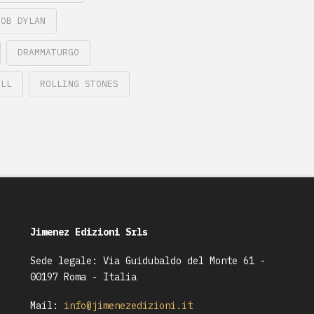
BOB DYLAN
DRAMMATURGO
OLL
ROLLING STONES
Jimenez Edizioni Srls
Sede legale: Via Guidubaldo del Monte 61 -
00197 Roma - Italia
Mail:
info@jimenezedizioni.it