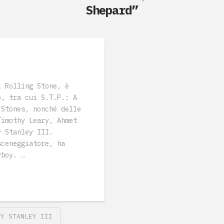
Shepard”
i Rolling Stone, è
o, tra cui S.T.P.: A
 Stones, nonché delle
Timothy Leary, Ahmet
y Stanley III.
sceneggiatore, ha
yboy. …
EY STANLEY III