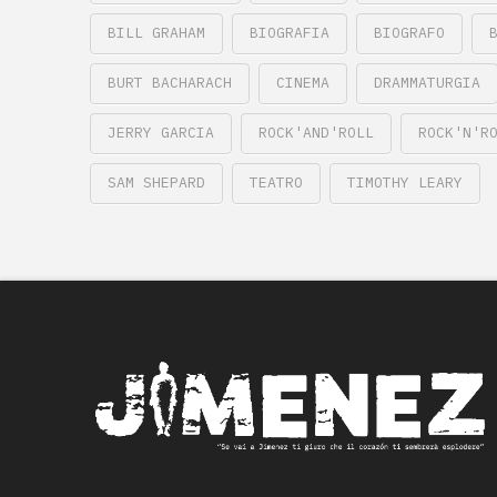
BILL GRAHAM
BIOGRAFIA
BIOGRAFO
BURT BACHARACH
CINEMA
DRAMMATURGIA
JERRY GARCIA
ROCK'AND'ROLL
ROCK'N'R
SAM SHEPARD
TEATRO
TIMOTHY LEARY