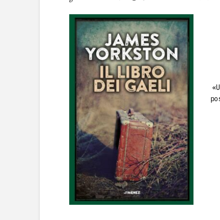
«U
po