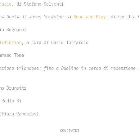
dario
, di Stefano Solventi
ei Gaeli di James Yorkston
su
Read and Play
, di Cecilia 
ia Bognanni
isfiction
, a cura di Carlo Tortarolo
mmaso Toma
azione irlandese: fino a Dublino in cerca di redenzione
no Brunetti
Radio 3)
Chiara Rancorosi
CONDIVIDI