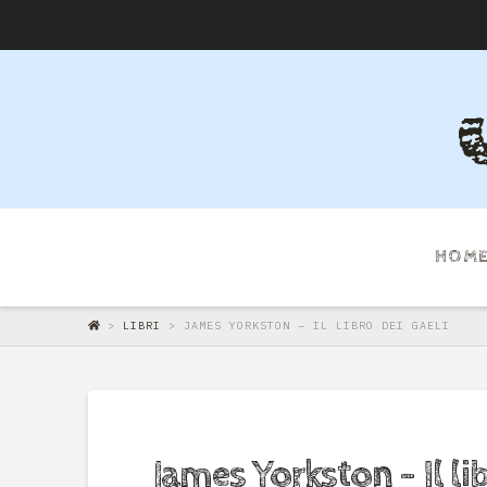
HOM
>
LIBRI
>
JAMES YORKSTON – IL LIBRO DEI GAELI
James Yorkston – Il lib