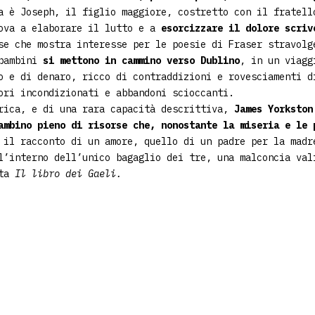
a è Joseph, il figlio maggiore, costretto con il fratel
ova a elaborare il lutto e a
esorcizzare il dolore
scriv
ese che mostra
interesse per le poesie di Fraser stravolg
 bambini
si mettono in cammino verso Dublino
, in un viagg
o e di denaro, ricco di contraddizioni e rovesciamenti
d
mori incondizionati
e abbandoni scioccanti.
irica, e di una rara capacità descrittiva,
James Yorksto
bambino pieno di risorse che,
nonostante la miseria e le 
 il racconto di un amore, quello di un padre per la madr
l’interno dell’unico bagaglio dei tre, una malconcia va
ata
Il libro dei Gaeli.