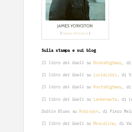
Sulla stampa e sui blog
Il libro dei Gaeli
su
BooksHighway
, di
Il libro dei Gaeli
su
LuciaLibri
, di S
Il libro dei Gaeli
su
RootsHighway
, di
Il libro dei Gaeli
su
Lankenauta
, di L
Dublin Blues
su
Robinson
, di Piero Mel
Il libro dei Gaeli
su
Mescalina
, di Va