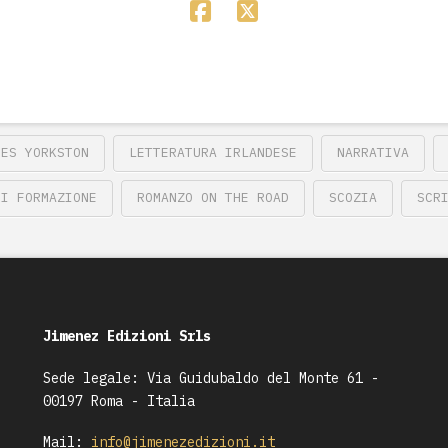
MES YORKSTON
LETTERATURA IRLANDESE
NARRATIVA
DI FORMAZIONE
ROMANZO ON THE ROAD
SCOZIA
SCR
Jimenez Edizioni Srls
Sede legale: Via Guidubaldo del Monte 61 -
00197 Roma - Italia
Mail:
info@jimenezedizioni.it