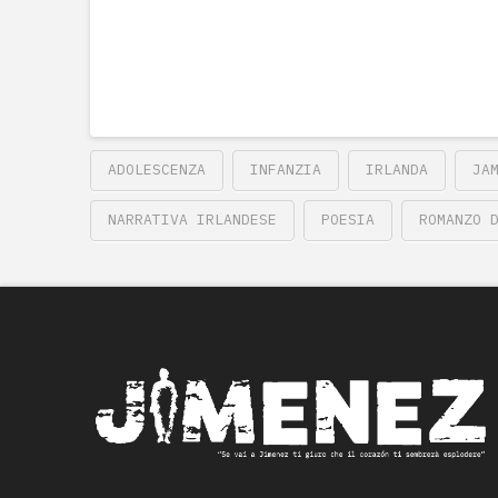
ADOLESCENZA
INFANZIA
IRLANDA
JA
NARRATIVA IRLANDESE
POESIA
ROMANZO 