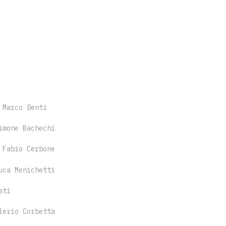
 Marco Denti
imone Bachechi
 Fabio Cerbone
uca Menichetti
ati
lerio Corbetta