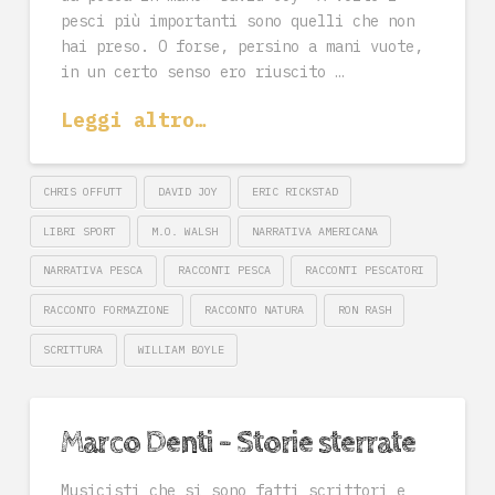
pesci più importanti sono quelli che non
hai preso. O forse, persino a mani vuote,
in un certo senso ero riuscito …
Leggi altro…
CHRIS OFFUTT
DAVID JOY
ERIC RICKSTAD
LIBRI SPORT
M.O. WALSH
NARRATIVA AMERICANA
NARRATIVA PESCA
RACCONTI PESCA
RACCONTI PESCATORI
RACCONTO FORMAZIONE
RACCONTO NATURA
RON RASH
SCRITTURA
WILLIAM BOYLE
Marco Denti – Storie sterrate
Musicisti che si sono fatti scrittori e