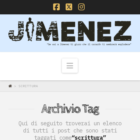
Facebook
X
Instagram
Navigazione
>
SCRITTURA
Archivio Tag
Qui di seguito troverai un elenco
di tutti i post che sono stati
taggati come
“scrittura”