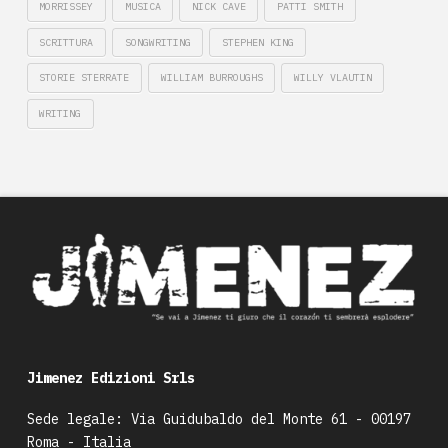
MORRISSEY
MUSICA
NICK CAVE
PATTI SMITH
SCRITTURA
SONGWRITING
STEPHEN KING
STORIE STERRATE
WILLIAM BURROUGHS
WILLY VLAUTIN
WRITING
Jimenez Edizioni Srls
Sede legale: Via Guidubaldo del Monte 61 - 00197
Roma - Italia