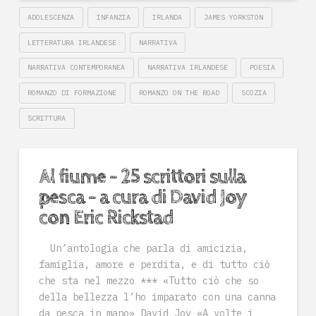
ADOLESCENZA
INFANZIA
IRLANDA
JAMES YORKSTON
LETTERATURA IRLANDESE
NARRATIVA
NARRATIVA CONTEMPORANEA
NARRATIVA IRLANDESE
POESIA
ROMANZO DI FORMAZIONE
ROMANZO ON THE ROAD
SCOZIA
SCRITTURA
Al fiume – 25 scrittori sulla
pesca – a cura di David Joy
con Eric Rickstad
Un’antologia che parla di amicizia,
famiglia, amore e perdita, e di tutto ciò
che sta nel mezzo *** «Tutto ciò che so
della bellezza l’ho imparato con una canna
da pesca in mano» David Joy «A volte i