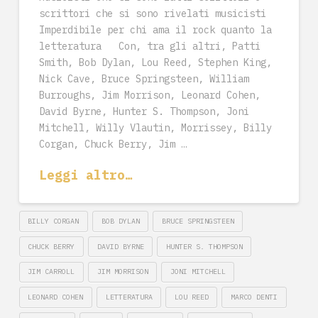
scrittori che si sono rivelati musicisti
Imperdibile per chi ama il rock quanto la
letteratura Con, tra gli altri, Patti
Smith, Bob Dylan, Lou Reed, Stephen King,
Nick Cave, Bruce Springsteen, William
Burroughs, Jim Morrison, Leonard Cohen,
David Byrne, Hunter S. Thompson, Joni
Mitchell, Willy Vlautin, Morrissey, Billy
Corgan, Chuck Berry, Jim …
Leggi altro…
BILLY CORGAN
BOB DYLAN
BRUCE SPRINGSTEEN
CHUCK BERRY
DAVID BYRNE
HUNTER S. THOMPSON
JIM CARROLL
JIM MORRISON
JONI MITCHELL
LEONARD COHEN
LETTERATURA
LOU REED
MARCO DENTI