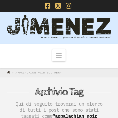
Facebook
X
Instagram
Navigazione
>
APPALACHIAN NOIR SOUTHERN
Archivio Tag
Qui di seguito troverai un elenco
di tutti i post che sono stati
taggati come
“appalachian noir