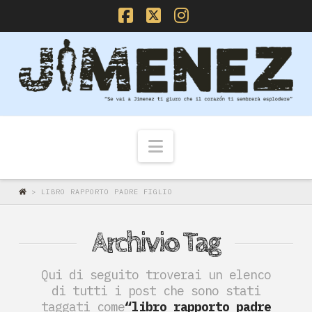
Facebook
X
Instagram
Navigazione
>
LIBRO RAPPORTO PADRE FIGLIO
Archivio Tag
Qui di seguito troverai un elenco
di tutti i post che sono stati
taggati come
“libro rapporto padre