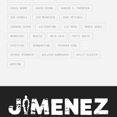
CHUCK BERRY
DAVID BYRNE
HUNTER S. THOMPSON
JIM CARROLL
JIM MORRISON
JONI MITCHELL
LEONARD COHEN
LETTERATURA
LOU REED
MARCO DENTI
MORRISSEY
MUSICA
NICK CAVE
PATTI SMITH
SCRITTURA
SONGWRITING
STEPHEN KING
STORIE STERRATE
WILLIAM BURROUGHS
WILLY VLAUTIN
WRITING