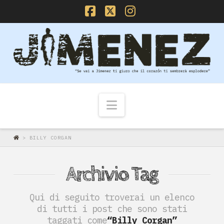
Facebook
X
Instagram
Navigazione
>
BILLY CORGAN
Archivio Tag
Qui di seguito troverai un elenco
di tutti i post che sono stati
taggati come
“Billy Corgan”