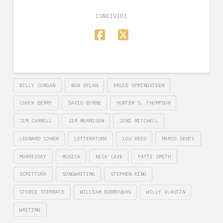
CONDIVIDI
BILLY CORGAN
BOB DYLAN
BRUCE SPRINGSTEEN
CHUCK BERRY
DAVID BYRNE
HUNTER S. THOMPSON
JIM CARROLL
JIM MORRISON
JONI MITCHELL
LEONARD COHEN
LETTERATURA
LOU REED
MARCO DENTI
MORRISSEY
MUSICA
NICK CAVE
PATTI SMITH
SCRITTURA
SONGWRITING
STEPHEN KING
STORIE STERRATE
WILLIAM BURROUGHS
WILLY VLAUTIN
WRITING