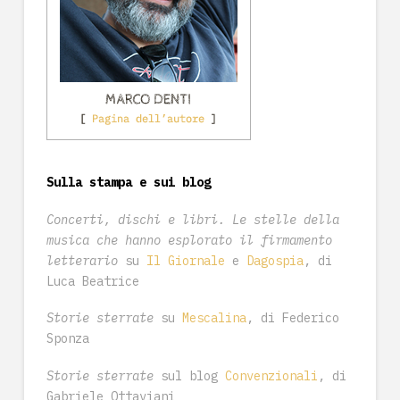
Sulla stampa e sui blog
Concerti, dischi e libri. Le stelle della
musica che hanno esplorato il firmamento
letterario
su
Il Giornale
e
Dagospia
, di
Luca Beatrice
Storie sterrate
su
Mescalina
, di Federico
Sponza
Storie sterrate
sul blog
Convenzionali
, di
Gabriele Ottaviani