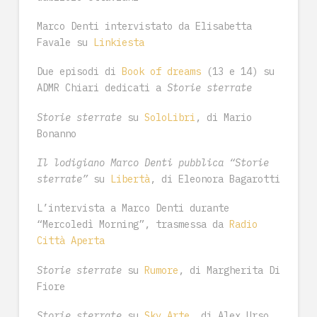
Marco Denti intervistato da Elisabetta
Favale su
Linkiesta
Due episodi di
Book of dreams
(13 e 14) su
ADMR Chiari dedicati a
Storie sterrate
Storie sterrate
su
SoloLibri
, di Mario
Bonanno
Il lodigiano Marco Denti pubblica “Storie
sterrate”
su
Libertà
, di Eleonora Bagarotti
L’intervista a Marco Denti durante
“Mercoledì Morning”, trasmessa da
Radio
Città Aperta
Storie sterrate
su
Rumore
, di Margherita Di
Fiore
Storie sterrate
su
Sky Arte
, di Alex Urso