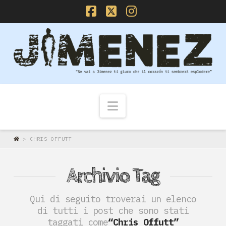
Facebook
X
Instagram
Navigazione
>
CHRIS OFFUTT
Archivio Tag
Qui di seguito troverai un elenco
di tutti i post che sono stati
taggati come
“Chris Offutt”