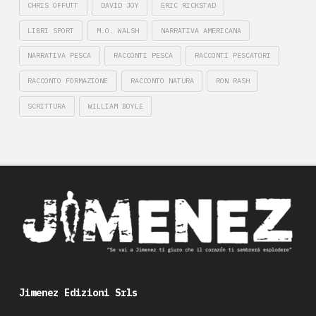
CHRIS OFFUTT
DAVID JOY
ERIC RICKSTAD
LIBRI SPORT
M.O. WALSH
NARRATIVA AMERICANA
NARRATIVA PESCA
RACCONTI PESCA
RACCONTI PESCATORI
RACCONTO FORMAZIONE
RACCONTO NATURA
RON RASH
SCRITTURA
WILLIAM BOYLE
Jimenez Edizioni Srls