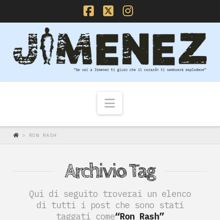
Facebook
X
Instagram
Navigazione
>
RON RASH
Archivio Tag
Qui di seguito troverai un elenco
di tutti i post che sono stati
taggati come
“Ron Rash”