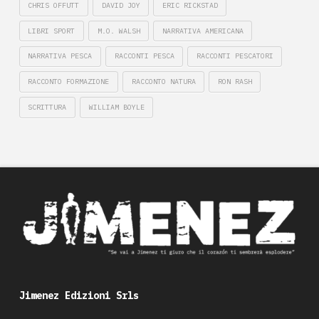
CHRIS OFFUTT
DAVID JOY
ERIC RICKSTAD
LIBRI SPORT
M.O. WALSH
NARRATIVA AMERICANA
NARRATIVA PESCA
RACCONTI PESCA
RACCONTI PESCATORI
RACCONTO FORMAZIONE
RACCONTO NATURA
RON RASH
SCRITTURA
WILLIAM BOYLE
Jimenez Edizioni Srls