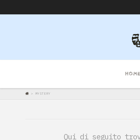
HOM
>
MYSTERY
Qui di seguito tro