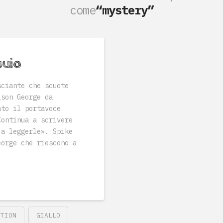
come
“mystery”
buio
sciante che scuote
lson George da
ato il portavoce
Continua a scrivere
 a leggerle». Spike
eorge che riescono a
CTION
GIALLO