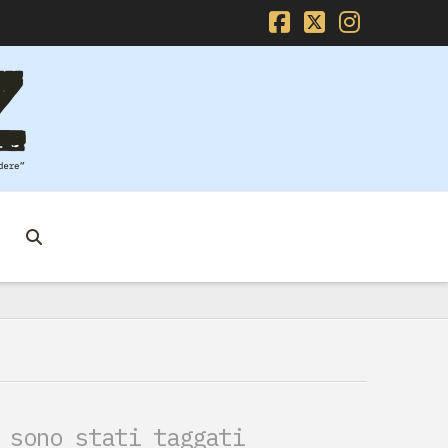
Facebook
X
Instag
 sono stati taggati