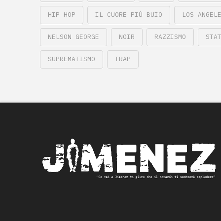
HIP HOP
IL CUORE PIÙ BUIO
LOS ANGEL
NELSON GEORGE
NOIR
RAZZISMO
STA
SUPREMATISMO
TRAP