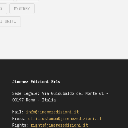
ES
MYSTERY
TI UNITI
Jimenez Edizioni Srls
Sede legale: Via Guidubaldo del Monte 61 -
00197 Roma - Italia
Mail:
info@jimenezedizioni.it
Press:
ufficiostampa@jimenezedizioni.it
Rights:
rights@jimenezedizioni.it