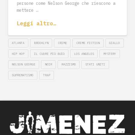
persone come Nelson George che riescono a
mettere …
Leggi altro…
ATLANTA
BROOKLYN
CRIME
CRIME FICTION
GIALLO
HIP HOP
IL CUORE PIÙ BUIO
LOS ANGELES
MYSTERY
NELSON GEORGE
NOIR
RAZZISMO
STATI UNITI
SUPREMATISMO
TRAP