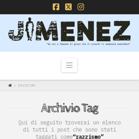
Facebook
X
Instagram
Navigazione
>
RAZZISMO
Archivio Tag
Qui di seguito troverai un elenco
di tutti i post che sono stati
taggati come
“razzismo”