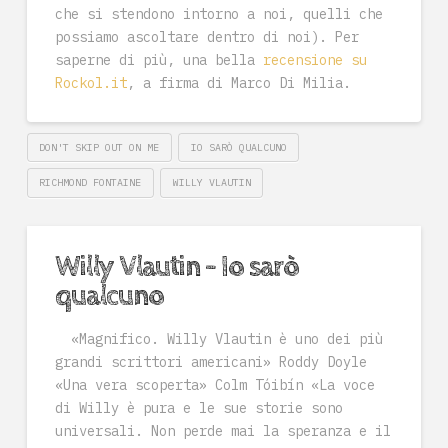
che si stendono intorno a noi, quelli che
possiamo ascoltare dentro di noi). Per
saperne di più, una bella
recensione su
Rockol.it
, a firma di Marco Di Milia.
DON'T SKIP OUT ON ME
IO SARÒ QUALCUNO
RICHMOND FONTAINE
WILLY VLAUTIN
Willy Vlautin – Io sarò
qualcuno
«Magnifico. Willy Vlautin è uno dei più
grandi scrittori americani» Roddy Doyle
«Una vera scoperta» Colm Tóibín «La voce
di Willy è pura e le sue storie sono
universali. Non perde mai la speranza e il