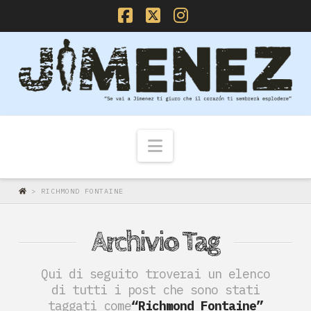
Facebook
X
Instagram
Navigazione
>
RICHMOND FONTAINE
Archivio Tag
Qui di seguito troverai un elenco
di tutti i post che sono stati
taggati come
“Richmond Fontaine”