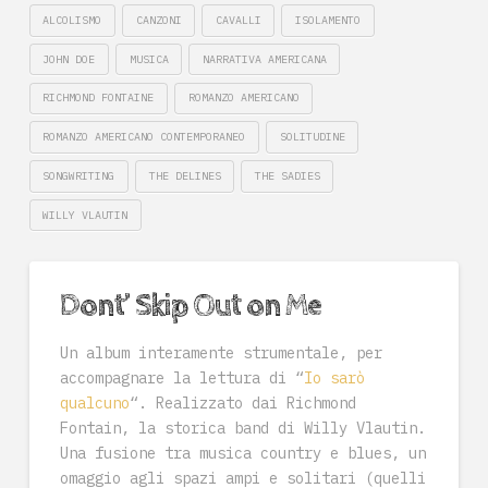
ALCOLISMO
CANZONI
CAVALLI
ISOLAMENTO
JOHN DOE
MUSICA
NARRATIVA AMERICANA
RICHMOND FONTAINE
ROMANZO AMERICANO
ROMANZO AMERICANO CONTEMPORANEO
SOLITUDINE
SONGWRITING
THE DELINES
THE SADIES
WILLY VLAUTIN
Dont’ Skip Out on Me
Un album interamente strumentale, per
accompagnare la lettura di “
Io sarò
qualcuno
“. Realizzato dai Richmond
Fontain, la storica band di Willy Vlautin.
Una fusione tra musica country e blues, un
omaggio agli spazi ampi e solitari (quelli