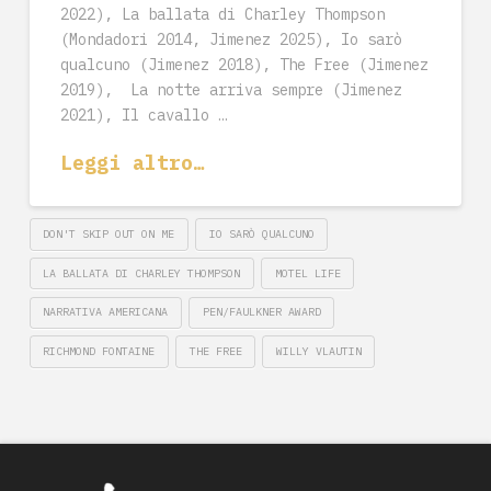
2022), La ballata di Charley Thompson
(Mondadori 2014, Jimenez 2025), Io sarò
qualcuno (Jimenez 2018), The Free (Jimenez
2019), La notte arriva sempre (Jimenez
2021), Il cavallo …
Leggi altro…
DON'T SKIP OUT ON ME
IO SARÒ QUALCUNO
LA BALLATA DI CHARLEY THOMPSON
MOTEL LIFE
NARRATIVA AMERICANA
PEN/FAULKNER AWARD
RICHMOND FONTAINE
THE FREE
WILLY VLAUTIN