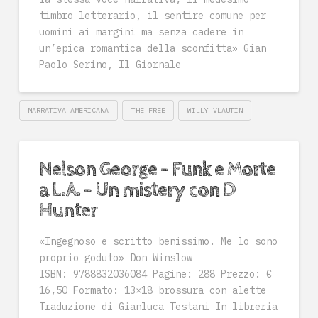
timbro letterario, il sentire comune per
uomini ai margini ma senza cadere in
un’epica romantica della sconfitta» Gian
Paolo Serino, Il Giornale
NARRATIVA AMERICANA
THE FREE
WILLY VLAUTIN
Nelson George – Funk e Morte
a L.A. – Un mistery con D
Hunter
«Ingegnoso e scritto benissimo. Me lo sono
proprio goduto» Don Winslow
ISBN: 9788832036084 Pagine: 288 Prezzo: €
16,50 Formato: 13×18 brossura con alette
Traduzione di Gianluca Testani In libreria