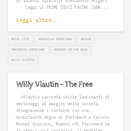
di talenti sprecati» Alessandro Vergari
Leggi LE PRIME DIECI PAGINE ISBN: …
Leggi altro…
MOTEL LIFE
NARRATIVA AMERICANA
NEVADA
PROVINCIA AMERICANA
ROMANZO ON THE ROAD
WILLY VLAUTIN
Willy Vlautin – The Free
«Vlautin racconta storie lancinanti di
personaggi ai margini della società,
disegnandone i contorni con una
minuziosità degna di Steinbeck o Carver»
Manuel Graziani, Rumore «Di Steinbeck ha
la stessa voce narrativa, il medesimo