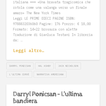
italiana *** «Una bravata tragicomica che
rotola come una valanga verso un finale
amaro» The New York Times
Leggi LE PRIME DIECI PAGINE ISBN:
9788832036060 Pagine: 176 Prezzo: € 18,00
Formato: 14×22 brossura con alette
Traduzione di Gianluca Testani In libreria
da: …
Leggi altro…
DARRYL PONICSAN
HAL ASHBY
JACK NICHOLSON
L'ULTIMA CORVÈ
NARRATIVA AMERICANA
Darryl Ponicsan – L’ultima
bandiera