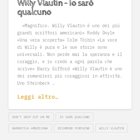
Willy Vlautin – Io sarò
qualcuno
«Magnifico. Willy Vlautin è uno dei più
grandi scrittori americani» Roddy Doyle
«Una vera scoperta» Colm Tóibín «La voce
di Willy è pura e le sue storie sono
universali. Non perde mai la speranza e il
coraggio, e io credo a ogni parola che
scrive» Barry Gifford «Willy Vlautin è uno
dei romanzieri più coraggiosi in attività.
Uno Steinbeck …
Leggi altro…
DON'T SKIP OUT ON ME
IO SARÒ QUALCUNO
NARRATIVA AMERICANA
RICHMOND FONTAINE
WILLY VLAUTIN