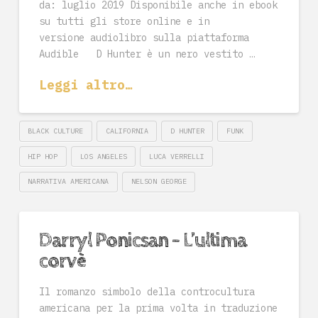
da: luglio 2019 Disponibile anche in ebook
su tutti gli store online e in
versione audiolibro sulla piattaforma
Audible D Hunter è un nero vestito …
Leggi altro…
BLACK CULTURE
CALIFORNIA
D HUNTER
FUNK
HIP HOP
LOS ANGELES
LUCA VERRELLI
NARRATIVA AMERICANA
NELSON GEORGE
Darryl Ponicsan – L’ultima
corvè
Il romanzo simbolo della controcultura
americana per la prima volta in traduzione