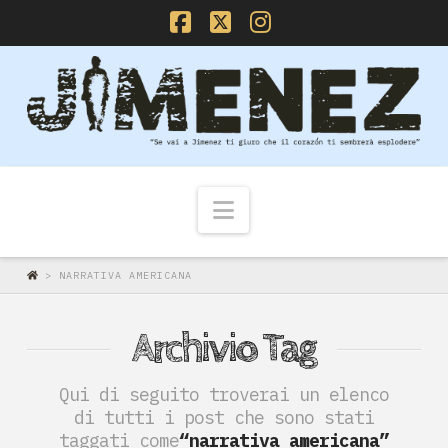
Facebook
X
Instagram
Navigazione
>
NARRATIVA AMERICANA
Archivio Tag
Qui di seguito troverai un elenco
di tutti i post che sono stati
taggati come
“narrativa americana”