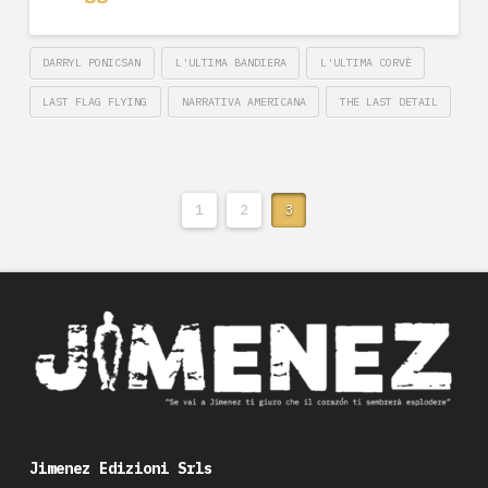
DARRYL PONICSAN
L'ULTIMA BANDIERA
L'ULTIMA CORVÈ
LAST FLAG FLYING
NARRATIVA AMERICANA
THE LAST DETAIL
1
2
3
Jimenez Edizioni Srls